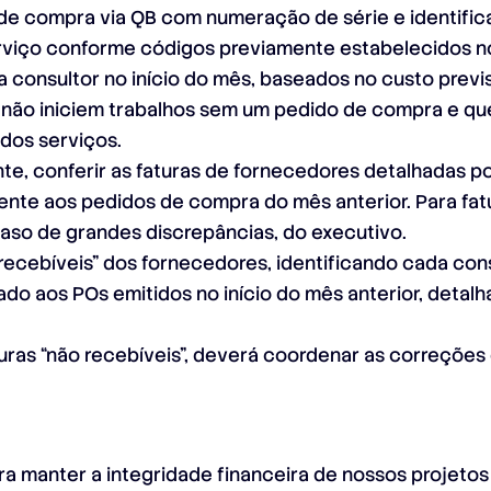
 de compra via QB com numeração de série e identific
erviço conforme códigos previamente estabelecidos n
 consultor no início do mês, baseados no custo previs
 não iniciem trabalhos sem um pedido de compra e qu
dos serviços.
te, conferir as faturas de fornecedores detalhadas p
te aos pedidos de compra do mês anterior. Para fatu
aso de grandes discrepâncias, do executivo.
 “recebíveis” dos fornecedores, identificando cada co
do aos POs emitidos no início do mês anterior, detalh
uras “não recebíveis”, deverá coordenar as correçõ
ra manter a integridade financeira de nossos projetos