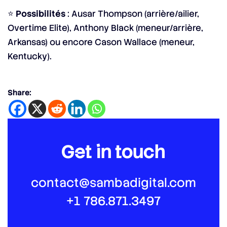
⭐
Possibilités
: Ausar Thompson (arrière/ailier,
Overtime Elite), Anthony Black (meneur/arrière,
Arkansas) ou encore Cason Wallace (meneur,
Kentucky).
Share:
Get in touch
contact@sambadigital.com
+1 786.871.3497