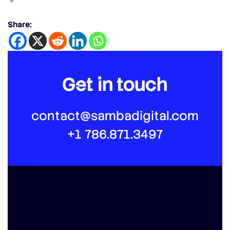
Share:
Get in touch
contact@sambadigital.com
+1 786.871.3497