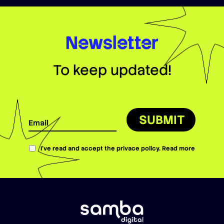
Newsletter
To keep updated!
SUBMIT
I’ve read and accept the privace policy.
Read more